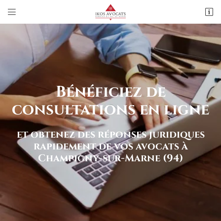


20, Rue Albert Thomas
94500 Champigny-sur-Marne
01 48 82 15 15
Bénéficiez de
consultations en ligne
et obtenez des réponses juridiques
rapidement
de vos avocats à
Adresse email de réception

Champigny-sur-Marne (94)
Recopier le code ci-contre

Rafraîchir le captcha
