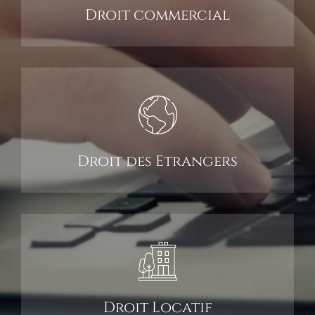
Inscription Newsle
Droit
commercial
CONTACT
Droit des
Etrangers
Droit
Locatif