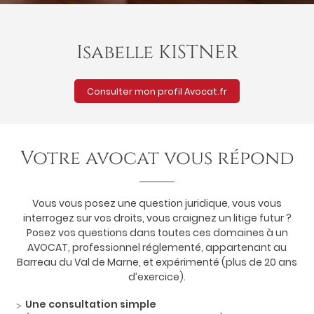
Isabelle KISTNER
En cochant cette case, vous consentez à recevoir nos propositions
commerciales à l'adresse email indiqué ci-dessus. Vous pouvez vous
désinscrire à tout moment en utilisant
le formulaire de désinscription
.
Consulter mon profil Avocat.fr
Inscription
Votre avocat
vous répond
Vous vous posez une question juridique, vous vous
interrogez sur vos droits, vous craignez un litige futur ?
Posez vos questions dans toutes ces domaines à un
AVOCAT, professionnel réglementé, appartenant au
Barreau du Val de Marne, et expérimenté (plus de 20 ans
d’exercice).
Une consultation simple