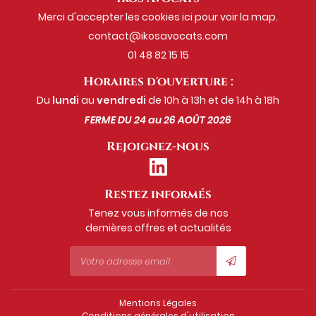
ÉMOIGNAGES
Restez inf
Restez inf
Merci d'accepter les cookies
ici
pour voir la map.
ACTUALITÉS
Inscription New
Inscription New
01 48 82 15 15
CONTACT
Horaires d'ouverture :
Du
lundi
au
vendredi
de 10h à 13h et de 14h à 18h
FERME DU 24 au 26 AOÛT 2026
Rejoignez-nous
Restez informés
Tenez vous informés de nos
dernières offres et actualités
Mentions Légales
Conditions générales d'utilisation